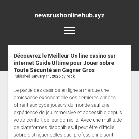
newsrushonlinehub.xyz
open
menu
Découvrez le Meilleur On line casino sur
internet Guide Ultime pour Jouer sobre
Toute Sécurité ain Gagner Gros
Published
January 11, 2026
by
rock
Le partie des casinos en ligne a marque une
croissance exponentielle ces dernières années,
offrant aux cyberjoueurs du monde sauf une
expérience de jeu immersive et accessible depuis
votre confort de leur domicile. Avec une multitude
de plateformes disponibles, il peut être difficile
sobre distinguer celles quel professionne sont