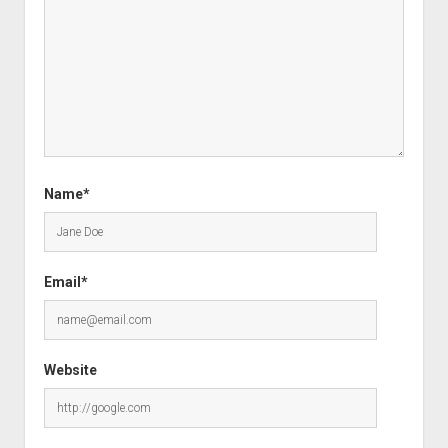
Name*
Email*
Website