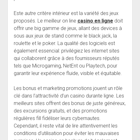
Este autre critère intérieur est la variété des jeux
proposés. Le meilleur on line
casino en ligne
doit
offrir une big gamme de jeux, allant des devices à
sous aux jeux de stand comme le black jack, la
roulette et le poker. La qualité des logiciels est
également essencial: privilégiez les internet sites
qui collaborent grâce à des fournisseurs réputés
tels que Microgaming, NetEnt ou Playtech, pour
garantir leur expérience fluide, visible et équitable.
Les bonus et marketing promotions jouent un rôle
clé dans l’attractivité d’un casino durante ligne. Les
meilleurs sites offrent des bonus de juste généreux,
des excursions gratuits, et des promotions
régulières fill fidéliser leurs cybernautes.
Cependant, il reste vital de lire attentivement les
conditions d’utilisation pour éviter les mauvaises